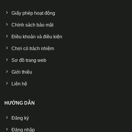
Giấy phép hoạt động
Chính sách bảo mật
Điều khoản và điều kiện
Chơi có trách nhiệm
Sơ đồ trang web
Giới thiệu
Liên hệ
HƯỚNG DẪN
Đăng ký
Đăng nhập