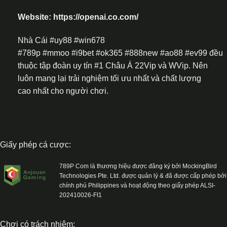
Website:
https://openai.co.com/
Nhà Cái #
uy88
#win678
#
789p
#
mmoo
#
i9bet
#
ok365
#
888new
#
ao88
#
ev99
đều
thuộc tập đoàn uy tín #1 Châu Á 22Vip và WVip. Nên
luôn mang lại trải nghiệm tối ưu nhất và chất lượng
cao nhất cho người chơi.
Giấy phép cá cược:
789P Com là thương hiệu được đăng ký bởi MockingBird
Technologies Pte. Ltd. được quản lý & đã được cấp phép bởi
chính phủ Philippines và hoạt động theo giấy phép ALSI-
202410026-FI1
Chơi có trách nhiệm: