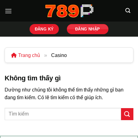
Bỏ
qua
nội
dung
ĐĂNG KÝ
ĐĂNG NHẬP
»
Trang chủ
Casino
Không tìm thấy gì
Dường như chúng tôi không thể tìm thấy những gì bạn
đang tìm kiếm. Có lẽ tìm kiếm có thể giúp ích.