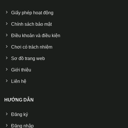
Giấy phép hoạt động
Chính sách bảo mật
Điều khoản và điều kiện
Chơi có trách nhiệm
Sơ đồ trang web
Giới thiệu
Liên hệ
HƯỚNG DẪN
Đăng ký
Đăng nhập